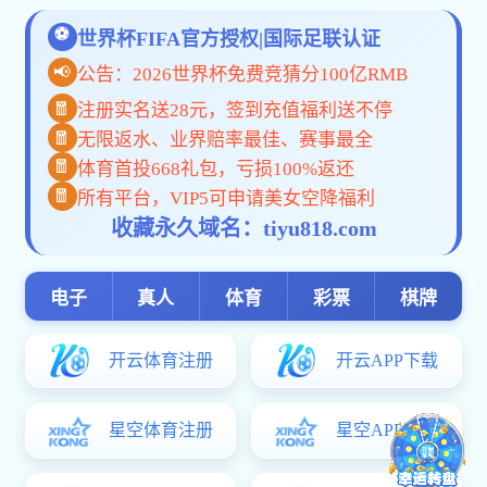
发布时间：2025-07-03 作者：周雨 来源： 分享到：
? 近日，123696澳门论坛成功中标山东省S209蓬黄线
即墨区部分路段大中修红姐新澳论坛，为省外市场开发打开
新局面。