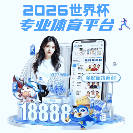
123696澳门论坛
123696澳门论坛:“两学一做”学习教育专
栏
铭记伟大历史 汲取奋进力量丨123696澳门论坛组织观看纪念中国人民抗日战争暨世界反法西斯战争胜利80周年大澳门红姐论坛图库
2025-09-03