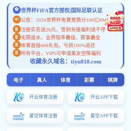
陕西交控市政路
123696澳门论
陕西交控
桥123696澳门
坛
123696澳门论
论坛
坛
123696澳门论坛:联系我们
地址：西安市南二环180号财富中心C座
电话：029-83118866 传真：029-83118889
电子邮箱：
[email protected]
Copyrights 2023 All Rights Reserved 123696澳门论坛 版权所有 陕ICP备
06001958号 陕公网安备61010302000016号
技术支持：硅峰网络
红姐新澳论坛-北奥集团