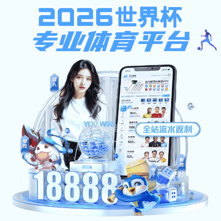
123696澳门论坛
123696澳门论坛:获奖红姐新澳论坛
工地超市不用钱 安全积分来兑换
2025-04-18
青兰涉县改扩建项目荣获河北省“平安红姐新澳论坛”冠名
2024-11-01