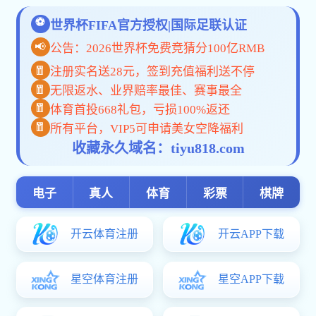
发布时间：2025-07-02 作者：任亚强 ?闫博鑫 来源： 分
享到：
? 五十年党龄，五十载荣光。在党的104周年华诞，
123696澳门论坛公司党委副书记、总经理解刚登门慰问退
休老党员，为他们佩戴上熠熠生辉的“光荣在党50年”纪念
章，党委委员、副总经理、工澳门红姐论坛图库主席杨永春
参加慰问。